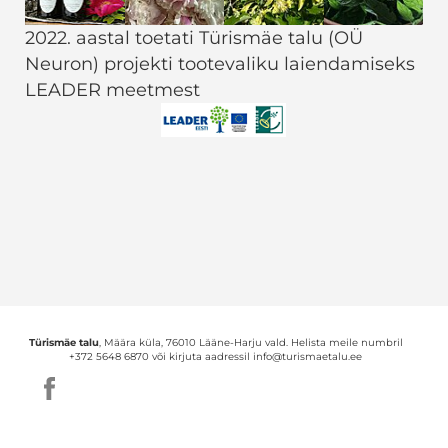
2022. aastal toetati Türismäe talu (OÜ
Neuron) projekti tootevaliku laiendamiseks
LEADER meetmest
Türismäe talu
, Määra küla, 76010 Lääne-Harju vald. Helista meile numbril
+372 5648 6870 või kirjuta aadressil info@turismaetalu.ee